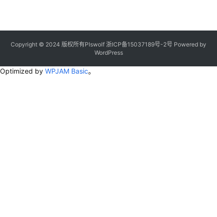
Copyright © 2024 版权所有Plswolf
浙ICP备15037189号-2
号
Powered by
WordPress
Optimized by
WPJAM Basic
。