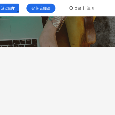
活动园地
闲言细语
登录
注册
2
校
外
0
~
2
计
算
6
0
机
世
0
界
17
机
器
人
2026年5月
YOYO轩主
大