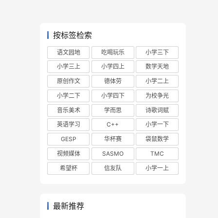
按标签检索
语文园地
吃喝玩乐
小学三下
小学三上
小学四上
数学天地
原创作文
德体劳
小学二上
小学二下
小学四下
为校争光
音乐美术
学而思
诗歌词赋
英语学习
C++
小学一下
GESP
华杯赛
袋鼠数学
视频媒体
SASMO
TMC
希望杯
信友队
小学一上
最新推荐