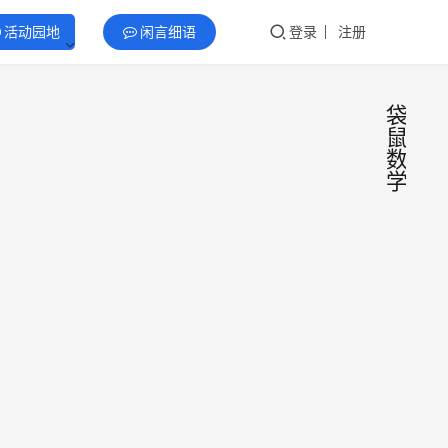
活动园地
闲言细语
登录
注册
袋
鼠
数
学
202
⊼
袋鼠
数学
2025
亚洲
年7月
20~2
营
4日，
priz
yoyo
2025
参加
～悠
年7月
鼠数
袋鼠
24日
⊼