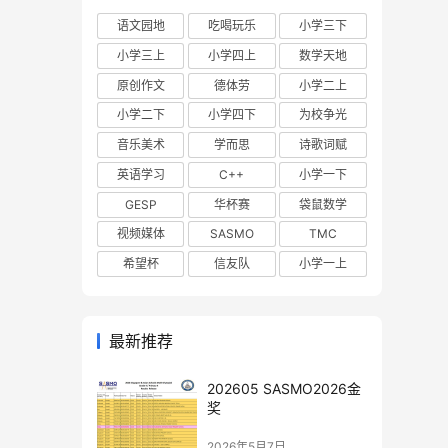
语文园地
吃喝玩乐
小学三下
小学三上
小学四上
数学天地
原创作文
德体劳
小学二上
小学二下
小学四下
为校争光
音乐美术
学而思
诗歌词赋
英语学习
C++
小学一下
GESP
华杯赛
袋鼠数学
视频媒体
SASMO
TMC
希望杯
信友队
小学一上
最新推荐
202605 SASMO2026金
奖
2026年5月7日