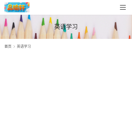
首
页
英语学习
首页
英语学习
2
稚
2
子
0
5
作
1
2
1
文
2
-
2
0
5
学
2
5
习