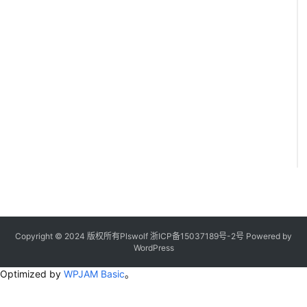
Copyright © 2024 版权所有Plswolf
浙ICP备15037189号-2
号
Powered by
WordPress
Optimized by
WPJAM Basic
。