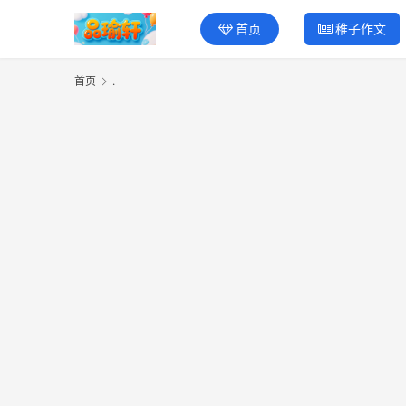
首页
稚子作文
首页
.