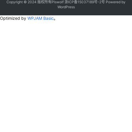
Copyright © 2024 版权所有Plswolf
浙ICP备15037189号-2
号
Powered by
WordPress
Optimized by
WPJAM Basic
。