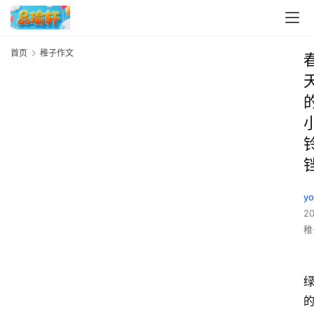
首页
稚子作文
y
2
稚