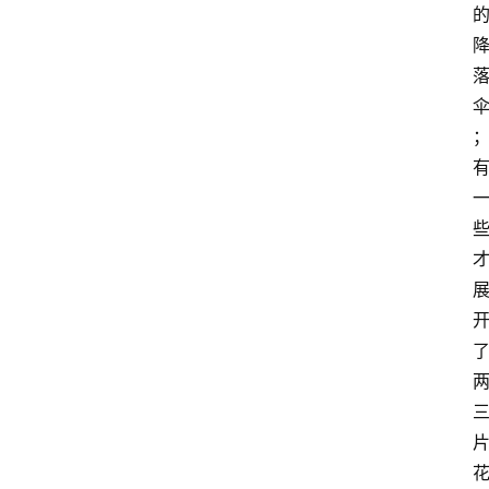
学
校
荣
登录
注册
誉
校
外
荣
誉
活
动