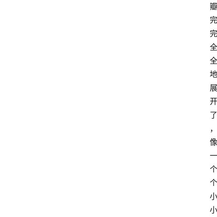
稚
子
作
文
学
习
杂
记