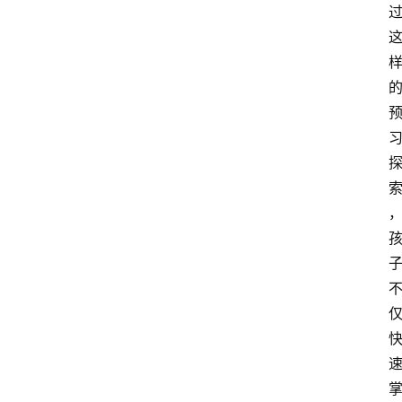
学
校
荣
登录
注册
誉
校
外
荣
誉
活
动