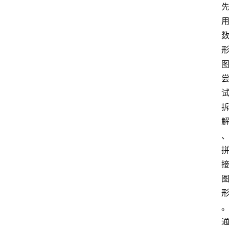
稚
子
作
文
学
习
杂
记