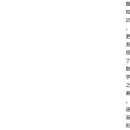
园
地
闲
言
细
语