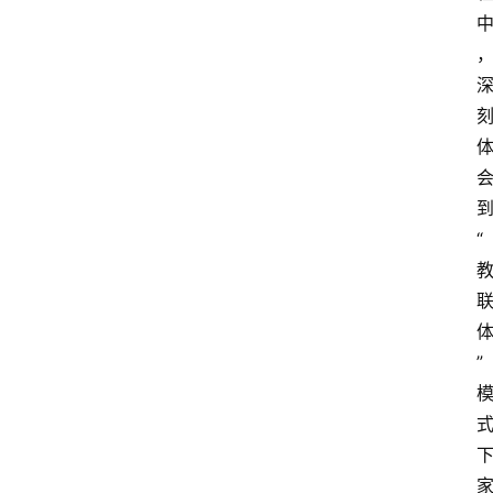
到
“
” 