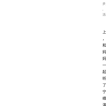
步
,
活