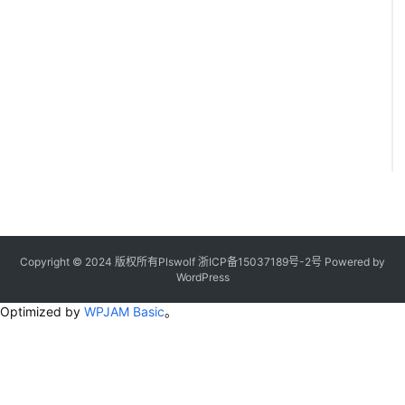
Copyright © 2024 版权所有Plswolf
浙ICP备15037189号-2
号
Powered by
WordPress
Optimized by
WPJAM Basic
。