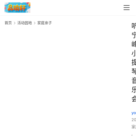
首页
活动园地
家庭亲子
y
2
家
,