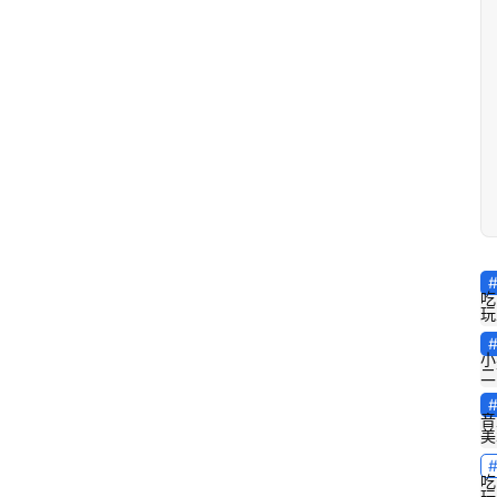
首
页
稚
子
吃
作
玩
文
小
二
音
美
学
吃
习
玩