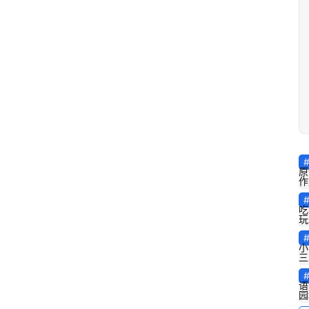
原
作
吃
玩
小
三
语
园