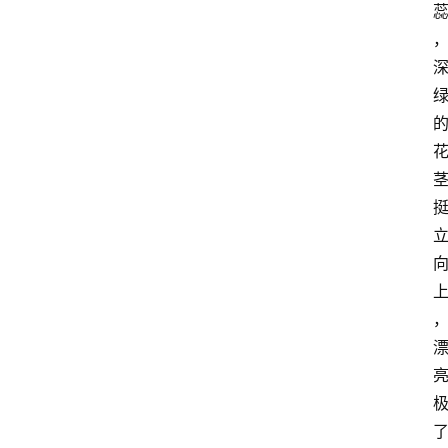
学
校
荣
登录
注册
誉
校
外
荣
誉