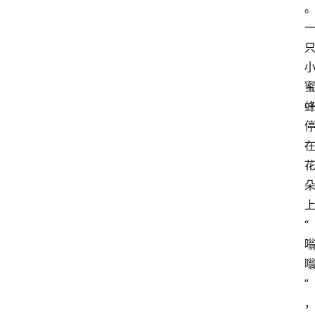
活
动
园
地
闲
言
细
语
“
”