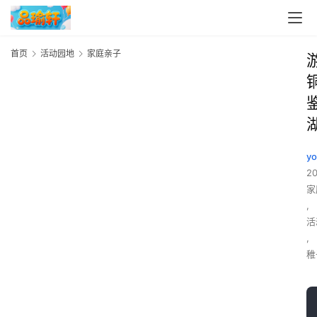
首页
活动园地
家庭亲子
y
2
家
,
活
,
稚