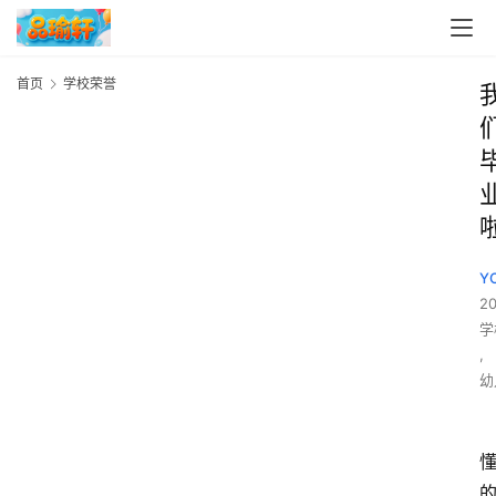
首页
学校荣誉
Y
2
学
,
幼