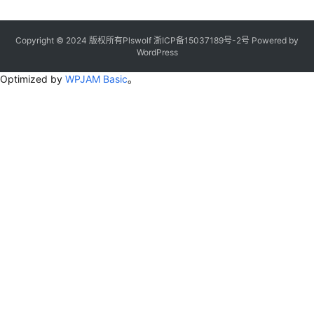
Copyright © 2024 版权所有Plswolf
浙ICP备15037189号-2
号
Powered by
WordPress
Optimized by
WPJAM Basic
。