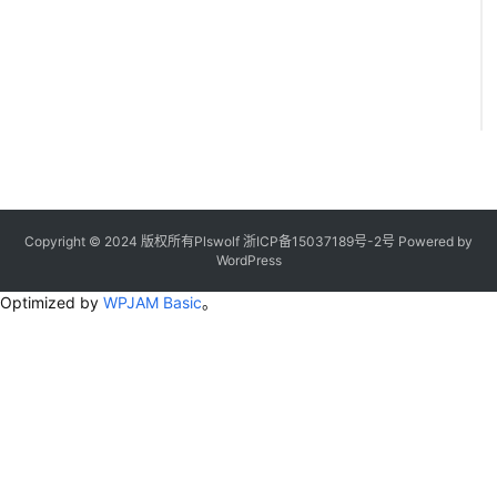
Copyright © 2024 版权所有Plswolf
浙ICP备15037189号-2
号
Powered by
WordPress
Optimized by
WPJAM Basic
。