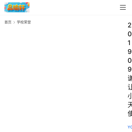
首页
学校荣誉
2
0
1
9
0
9
Y