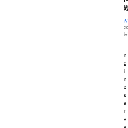
内
2
待
n
g
i
n
x 
s
e
r
v
e