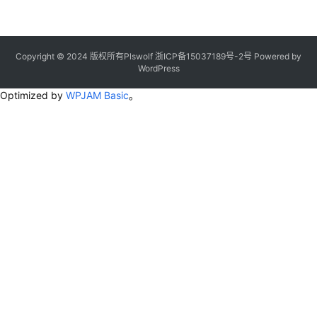
Copyright © 2024 版权所有Plswolf
浙ICP备15037189号-2
号
Powered by
WordPress
Optimized by
WPJAM Basic
。