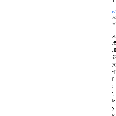
内
2
待
F
:
\
M
y
P