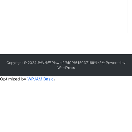
Copyright © 2024 版权所有Plswolf
浙ICP备15037189号-2
号
Powered by
WordPress
Optimized by
WPJAM Basic
。