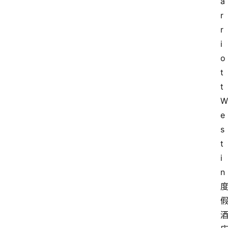
a
r
r
i
o
t
t 
W
e
s
t
i
n