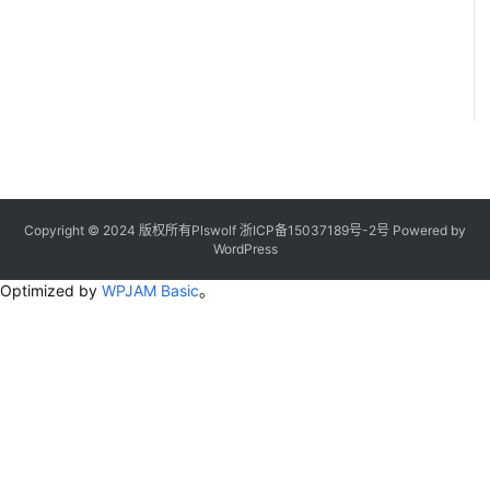
Copyright © 2024 版权所有Plswolf
浙ICP备15037189号-2
号
Powered by
WordPress
Optimized by
WPJAM Basic
。