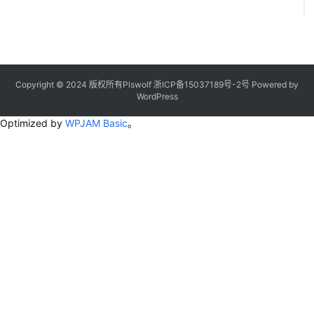
Copyright © 2024 版权所有Plswolf
浙ICP备15037189号-2
号
Powered by
WordPress
Optimized by
WPJAM Basic
。