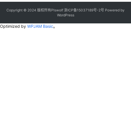
Copyright © 2024 版权所有Plswolf
浙ICP备15037189号-2
号
Powered by
WordPress
Optimized by
WPJAM Basic
。