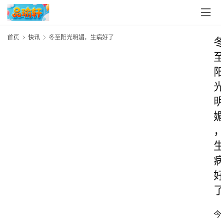
首页
快讯
冬至阳光明媚，生病好了