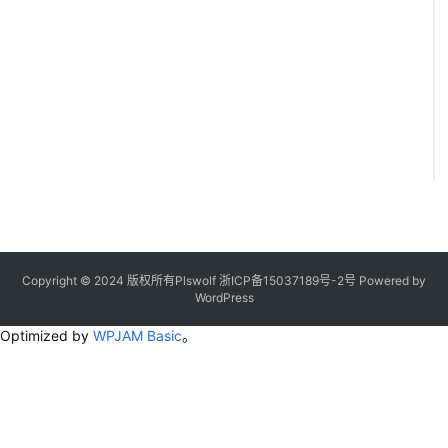
Copyright © 2024 版权所有Plswolf
浙ICP备15037189号-2
号
Powered by
WordPress
Optimized by
WPJAM Basic
。