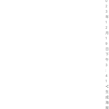
0
2
3
首
年
1
页
2
月
1
9
稚
日
下
子
午
作
3
:
文
4
1
生
学
成
海
习
报