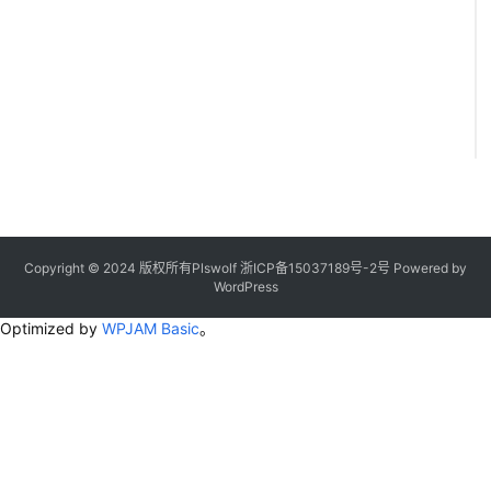
Copyright © 2024 版权所有Plswolf
浙ICP备15037189号-2
号
Powered by
WordPress
Optimized by
WPJAM Basic
。